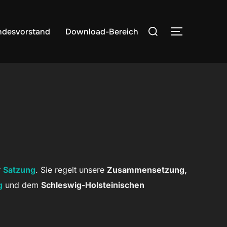
Suchen
ndesvorstand
Download-Bereich
SEITENLE
nach:
r
Satzung
. Sie regelt unsere
Zusammensetzung,
g
und dem
Schleswig-Holsteinischen